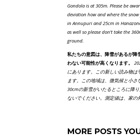
Gondola is at 305m. Please be aware
deviation how and where the snow f
in Annupuri and 25cm in Hanazono 
as well so please don’t take the 36
ground.
私たちの意図は、降雪があるが降
わない可能性が高くなります。
2
にあります。この新しい読み物は
ます。この地域は、微気候と小さな
30cmの新雪がいたるところに降り
ないでください。測定値は、家の
MORE POSTS YOU