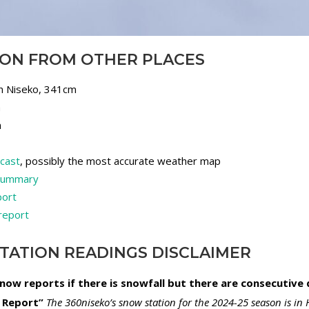
ION FROM OTHER PLACES
in Niseko, 341cm
m
m
ecast
, possibly the most accurate weather map
 summary
port
 report
TATION READINGS DISCLAIMER
 snow reports if there is snowfall but there are consecutive
w Report”
The 360niseko’s snow station for the 2024-25 season is i