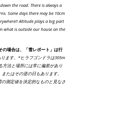
 down the road. There is always a
terns. Some days there may be 10cm
where!! Altitude plays a big part
om what is outside our house on the
その場合は、「雪レポート」は行
にあります。*ヒラフゴンドラは305m
る方法と場所には常に偏差があり
m、またはその逆の日もあります。
の雪の測定値を決定的なものと見なさ