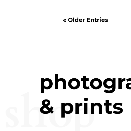
« Older Entries
photogr
shop
& prints