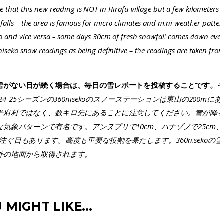
 that this new reading is NOT in Hirafu village but a few kilometers
alls – the area is famous for micro climates and mini weather pat
and vice versa – some days 30cm of fresh snowfall comes down every
0niseko snow readings as being definitive – the readings are taken fr
雪がない日が続く場合は、毎日の雪レポートを投稿することです。
024-25シーズンの360nisekoのスノーステーションは東山の200m
平府村ではなく、数キロ先にあることに注意してください。雪が降
気象パターンで有名です。アンヌプリで10cm、ハナゾノで25c
注ぐ日もあります。高度も重要な役割を果たします。360niseko
外の地面から取得されます。
 MIGHT LIKE…