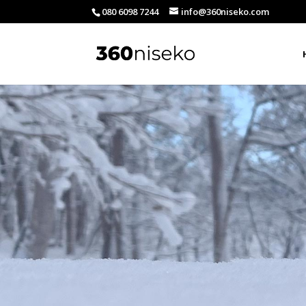
080 6098 7244
info@360niseko.com