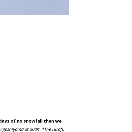
 days of no snowfall then we
n Higashiyama at 200m *The Hirafu