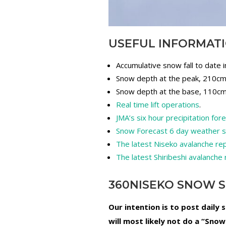
USEFUL INFORMAT
Accumulative snow fall to date 
Snow depth at the peak, 210c
Snow depth at the base, 110c
Real time lift operations
.
JMA’s six hour precipitation for
Snow Forecast 6 day weather
The latest Niseko avalanche re
The latest Shiribeshi avalanche
360NISEKO SNOW S
Our intention is to post daily
will most likely not do a “Sno